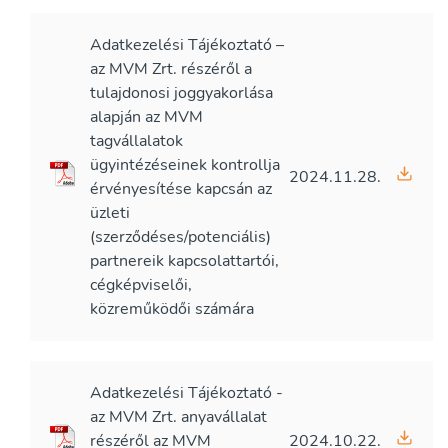
Adatkezelési Tájékoztató –
az MVM Zrt. részéről a
tulajdonosi joggyakorlása
alapján az MVM
tagvállalatok
ügyintézéseinek kontrollja
2024.11.28.
érvényesítése kapcsán az
üzleti
(szerződéses/potenciális)
partnereik kapcsolattartói,
cégképviselői,
közreműködői számára
Adatkezelési Tájékoztató -
az MVM Zrt. anyavállalat
részéről az MVM
2024.10.22.