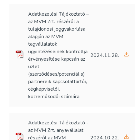
Adatkezelési Tájékoztató –
az MVM Zrt. részéről a
tulajdonosi joggyakorlása
alapján az MVM
tagvállalatok
ügyintézéseinek kontrollja
2024.11.28.
érvényesítése kapcsán az
üzleti
(szerződéses/potenciális)
partnereik kapcsolattartói,
cégképviselői,
közreműködői számára
Adatkezelési Tájékoztató -
az MVM Zrt. anyavállalat
részéről az MVM
2024.10.22.