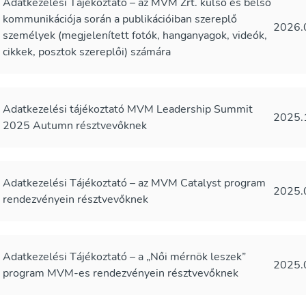
Adatkezelési Tájékoztató – az MVM Zrt. külső és belső
kommunikációja során a publikációiban szereplő
2026.
személyek (megjelenített fotók, hanganyagok, videók,
cikkek, posztok szereplői) számára
Adatkezelési tájékoztató MVM Leadership Summit
2025.
2025 Autumn résztvevőknek
Adatkezelési Tájékoztató – az MVM Catalyst program
2025.
rendezvényein résztvevőknek
Adatkezelési Tájékoztató – a „Női mérnök leszek”
2025.
program MVM-es rendezvényein résztvevőknek