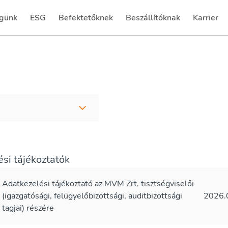
günk
ESG
Befektetőknek
Beszállítóknak
Karrier
(current)
(current)
si tájékoztatók
Adatkezelési tájékoztató az MVM Zrt. tisztségviselői
(igazgatósági, felügyelőbizottsági, auditbizottsági
2026.
tagjai) részére