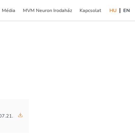
Média
MVM Neuron Irodaház
Kapcsolat
HU
EN
(current)
07.21.