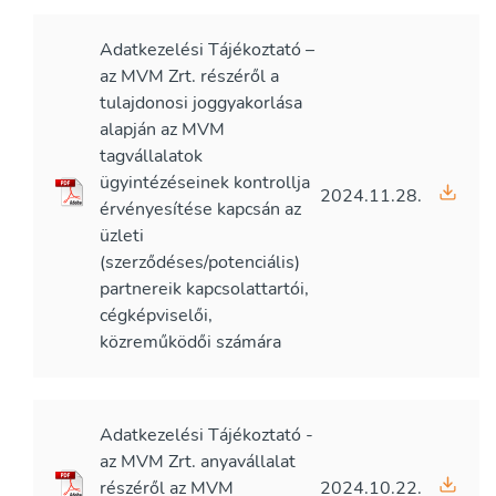
Adatkezelési Tájékoztató –
az MVM Zrt. részéről a
tulajdonosi joggyakorlása
alapján az MVM
tagvállalatok
ügyintézéseinek kontrollja
2024.11.28.
érvényesítése kapcsán az
üzleti
(szerződéses/potenciális)
partnereik kapcsolattartói,
cégképviselői,
közreműködői számára
Adatkezelési Tájékoztató -
az MVM Zrt. anyavállalat
részéről az MVM
2024.10.22.