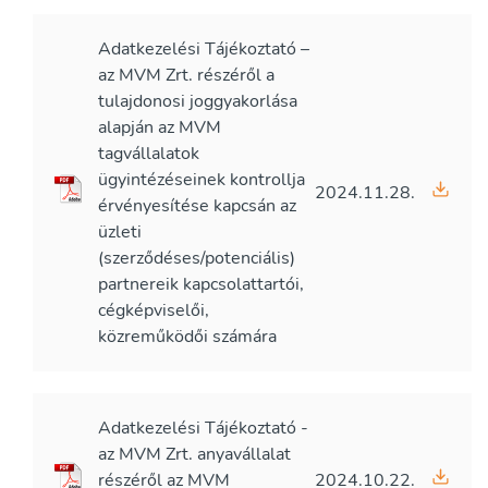
Adatkezelési Tájékoztató –
az MVM Zrt. részéről a
tulajdonosi joggyakorlása
alapján az MVM
tagvállalatok
ügyintézéseinek kontrollja
2024.11.28.
érvényesítése kapcsán az
üzleti
(szerződéses/potenciális)
partnereik kapcsolattartói,
cégképviselői,
közreműködői számára
Adatkezelési Tájékoztató -
az MVM Zrt. anyavállalat
részéről az MVM
2024.10.22.