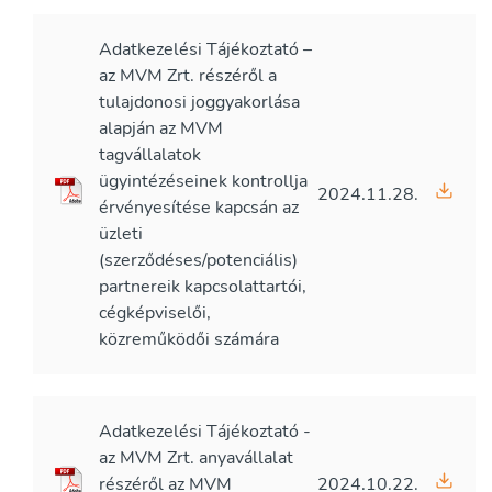
Adatkezelési Tájékoztató –
az MVM Zrt. részéről a
tulajdonosi joggyakorlása
alapján az MVM
tagvállalatok
ügyintézéseinek kontrollja
2024.11.28.
érvényesítése kapcsán az
üzleti
(szerződéses/potenciális)
partnereik kapcsolattartói,
cégképviselői,
közreműködői számára
Adatkezelési Tájékoztató -
az MVM Zrt. anyavállalat
részéről az MVM
2024.10.22.