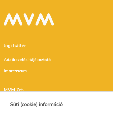
Jogi háttér
Adatkezelési tájékoztató
Impresszum
MVM Zrt.
Süti (cookie) információ
mvm@mvm.hu