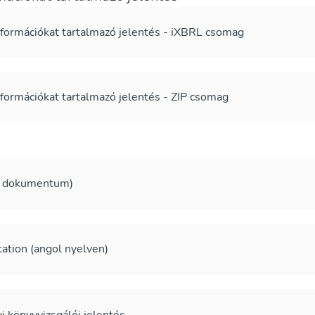
ormációkat tartalmazó jelentés - iXBRL csomag
ormációkat tartalmazó jelentés - ZIP csomag
vű dokumentum)
ation (angol nyelven)
 könyvvizsgálói jelentés