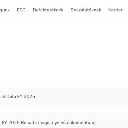
günk
ESG
Befektetőknek
Beszállítóknak
Karrier
(current)
(current)
nal Data FY 2025
n FY 2025 Results (angol nyelvű dokumentum)