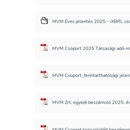
MVM Éves jelentés 2025 - iXBRL c
MVM Csoport 2025 Társasági adó-inf
MVM Csoport_fenntarthatósági jelent
MVM Zrt. egyedi beszámoló 2025. évi
MVM Csoport konszolidált beszámoló 