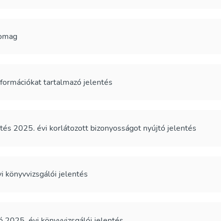
somag
ormációkat tartalmazó jelentés
és 2025. évi korlátozott bizonyosságot nyújtó jelentés
 könyvvizsgálói jelentés
2025. évi könyvvizsgálói jelentés