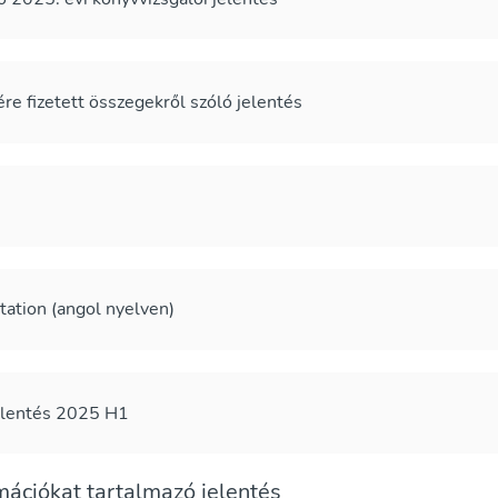
 fizetett összegekről szóló jelentés
tation (angol nyelven)
elentés 2025 H1
ációkat tartalmazó jelentés