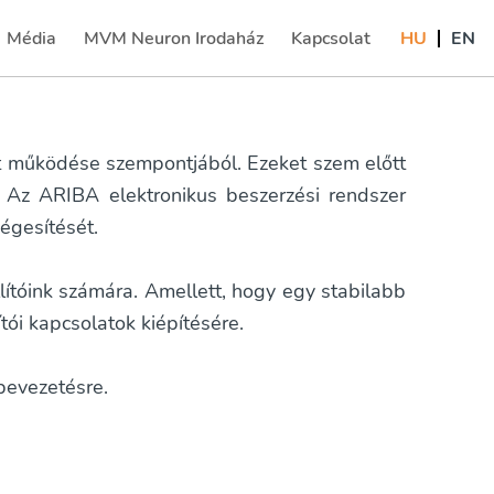
Média
MVM Neuron Irodaház
Kapcsolat
HU
EN
(current)
t működése szempontjából. Ezeket szem előtt
 Az ARIBA elektronikus beszerzési rendszer
égesítését.
lítóink számára. Amellett, hogy egy stabilabb
ítói kapcsolatok kiépítésére.
bevezetésre.