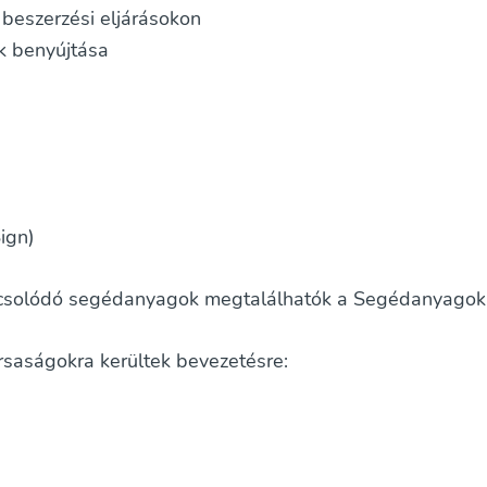
 beszerzési eljárásokon
ok benyújtása
ign)
apcsolódó segédanyagok megtalálhatók a Segédanyago
rsaságokra kerültek bevezetésre: