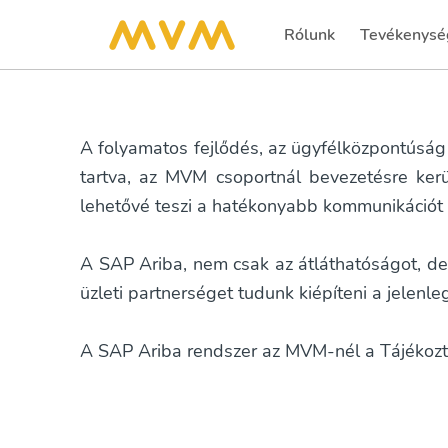
Rólunk
Tevékenysé
A folyamatos fejlődés, az ügyfélközpontúsá
tartva, az MVM csoportnál bevezetésre ker
lehetővé teszi a hatékonyabb kommunikációt a
A SAP Ariba, nem csak az átláthatóságot, de 
üzleti partnerséget tudunk kiépíteni a jelenle
A SAP Ariba rendszer az MVM-nél a Tájékozt