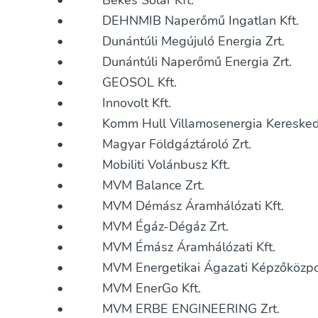
• Békés Solar Kft.
• DEHNMIB Naperőmű Ingatlan Kft.
• Dunántúli Megújuló Energia Zrt.
• Dunántúli Naperőmű Energia Zrt.
• GEOSOL Kft.
• Innovolt Kft.
• Komm Hull Villamosenergia Kereskedő
• Magyar Földgáztároló Zrt.
• Mobiliti Volánbusz Kft.
• MVM Balance Zrt.
• MVM Démász Áramhálózati Kft.
• MVM Égáz-Dégáz Zrt.
• MVM Émász Áramhálózati Kft.
• MVM Energetikai Ágazati Képzőközpont
• MVM EnerGo Kft.
• MVM ERBE ENGINEERING Zrt.