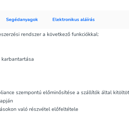
Segédanyagok
Elektronikus aláírás
zerzési rendszer a következő funkciókkal:
ó karbantartása
iance szempontú előminősítése a szállítók által kitöltöt
lapján
ásokon való részvétel előfeltétele