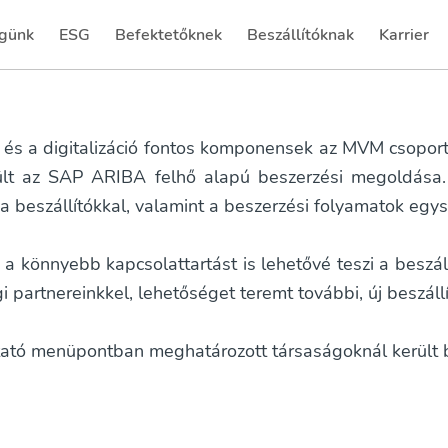
günk
ESG
Befektetőknek
Beszállítóknak
Karrier
(current)
(current)
g és a digitalizáció fontos komponensek az MVM csopor
ült az SAP ARIBA felhő alapú beszerzési megoldása.
 beszállítókkal, valamint a beszerzési folyamatok egys
a könnyebb kapcsolattartást is lehetővé teszi a beszál
gi partnereinkkel, lehetőséget teremt további, új beszáll
ató menüpontban meghatározott társaságoknál került 