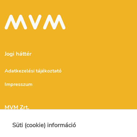
Jogi háttér
Adatkezelési tájékoztató
Impresszum
MVM Zrt.
Süti (cookie) információ
mvm@mvm.hu