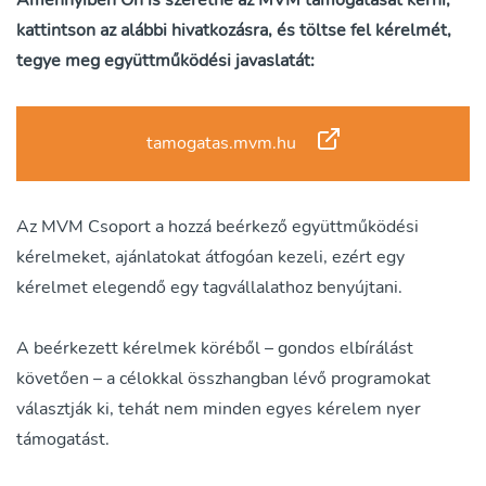
Amennyiben Ön is szeretné az MVM támogatását kérni,
kattintson az alábbi hivatkozásra, és töltse fel kérelmét,
tegye meg együttműködési javaslatát:
tamogatas.mvm.hu
Az MVM Csoport a hozzá beérkező együttműködési
kérelmeket, ajánlatokat átfogóan kezeli, ezért egy
kérelmet elegendő egy tagvállalathoz benyújtani.
A beérkezett kérelmek köréből – gondos elbírálást
követően – a célokkal összhangban lévő programokat
választják ki, tehát nem minden egyes kérelem nyer
támogatást.