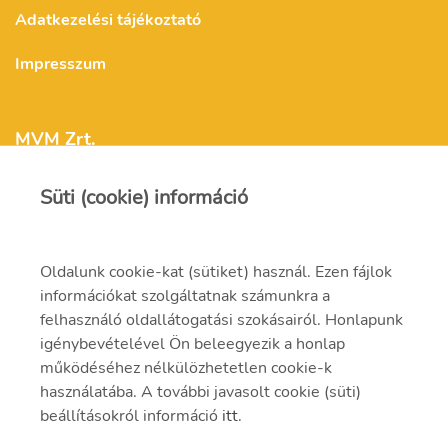
Adatkezelési tájékoztató
Impresszum
MVM Zrt.
Süti (cookie) információ
mvm@mvm.hu
1031 Budapest,
Oldalunk cookie-kat (sütiket) használ. Ezen fájlok
Szentendrei út 207-209.
információkat szolgáltatnak számunkra a
felhasználó oldallátogatási szokásairól. Honlapunk
(06-1) 304-2000
igénybevételével Ön beleegyezik a honlap
működéséhez nélkülözhetetlen cookie-k
használatába. A további javasolt cookie (süti)
beállításokról információ
itt
.