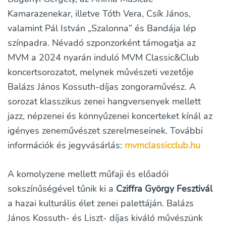
Kamarazenekar, illetve Tóth Vera, Csík János,
valamint Pál István „Szalonna” és Bandája lép
színpadra. Névadó szponzorként támogatja az
MVM a 2024 nyarán induló MVM Classic&Club
koncertsorozatot, melynek művészeti vezetője
Balázs János Kossuth-díjas zongoraművész. A
sorozat klasszikus zenei hangversenyek mellett
jazz, népzenei és könnyűzenei koncerteket kínál az
igényes zeneművészet szerelmeseinek. További
információk és jegyvásárlás:
mvmclassicclub.hu
A komolyzene mellett műfaji és előadói
sokszínűségével tűnik ki a
Cziffra György Fesztivál
a hazai kulturális élet zenei palettáján. Balázs
János Kossuth- és Liszt- díjas kiváló művészünk