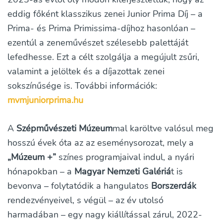
eddig főként klasszikus zenei Junior Prima Díj – a
Prima- és Prima Primissima-díjhoz hasonlóan –
ezentúl a zeneművészet szélesebb palettáját
lefedhesse. Ezt a célt szolgálja a megújult zsűri,
valamint a jelöltek és a díjazottak zenei
sokszínűsége is. További információk:
mvmjuniorprima.hu
A
Szépművészeti Múzeum
mal karöltve valósul meg
hosszú évek óta az az eseménysorozat, mely a
„Múzeum +”
színes programjaival indul, a nyári
hónapokban – a
Magyar Nemzeti Galériá
t is
bevonva – folytatódik a hangulatos
Borszerdák
rendezvényeivel, s végül – az év utolsó
harmadában – egy nagy kiállítással zárul, 2022-