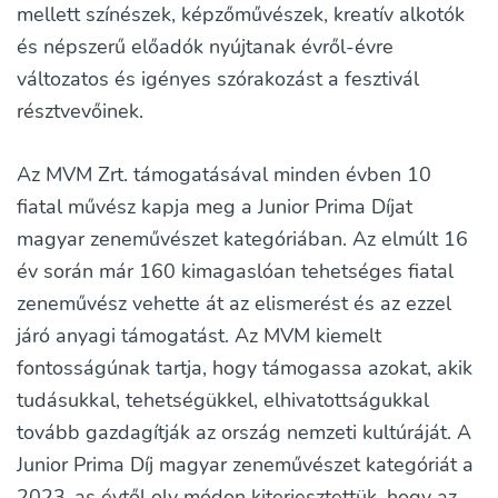
mellett színészek, képzőművészek, kreatív alkotók
és népszerű előadók nyújtanak évről-évre
változatos és igényes szórakozást a fesztivál
résztvevőinek.
Az MVM Zrt. támogatásával minden évben 10
fiatal művész kapja meg a Junior Prima Díjat
magyar zeneművészet kategóriában. Az elmúlt 16
év során már 160 kimagaslóan tehetséges fiatal
zeneművész vehette át az elismerést és az ezzel
járó anyagi támogatást. Az MVM kiemelt
fontosságúnak tartja, hogy támogassa azokat, akik
tudásukkal, tehetségükkel, elhivatottságukkal
tovább gazdagítják az ország nemzeti kultúráját. A
Junior Prima Díj magyar zeneművészet kategóriát a
2023-as évtől oly módon kiterjesztettük, hogy az