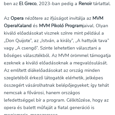
ben az
El Greco
, 2023-ban pedig a
Renoir
tárlattal.
Az
Opera
nézőtere az ifjúságot invitálja az
MVM
OperaKaland
és
MVM Pikoló Program
jaival. Olyan
kiváló előadásokat visznek színre mint például a
„Don Quijote”, az „István, a király”, „A hattyúk tava”
vagy „A csengő”. Szinte lehetetlen választani a
bőséges választékból. Az MVM örömmel támogatja
ezeknek a kiváló előadásoknak a megvalósulását.
Az említett diákelőadásokat az ország minden
szegletéből érkező látogatók elérhetik, jelképes
összegért vásárolhatnak belépőjegyeket; így tehát
nemcsak a fővárosi, hanem országos
lefedettséggel bír a program. Célkitűzése, hogy az
opera és balett műfaját a fiatal generáció is