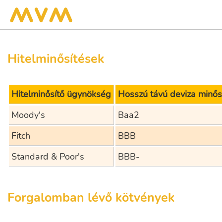
Hitelminősítések
Hitelminősítő ügynökség
Hosszú távú deviza minős
Moody's
Baa2
Fitch
BBB
Standard & Poor's
BBB-
Forgalomban lévő kötvények