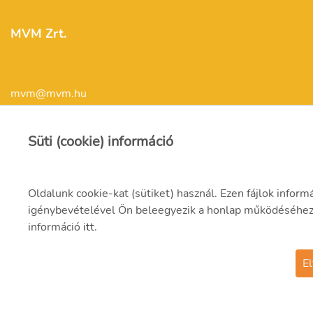
MVM Zrt.
mvm@mvm.hu
1031 Budapest,
Süti (cookie) információ
Szentendrei út 207-209.
(06-1) 304-2000
Oldalunk cookie-kat (sütiket) használ. Ezen fájlok infor
igénybevételével Ön beleegyezik a honlap működéséhez né
információ
itt
.
El
© 2021 MVM Zrt.