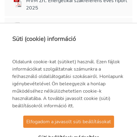
MVM Zrt. Energetikai szakreferens éves riport
2025
5000_01_09_Tanus_NQA_ISO_50001_2018
Süti (cookie) információ
Oldalunk cookie-kat (sütiket) használ. Ezen fájlok
információkat szolgáltatnak számunkra a
felhasználó oldallátogatási szokásairól. Honlapunk
igénybevételével Ön beleegyezik a honlap
működéséhez nélkülözhetetlen cookie-k
használatába. A további javasolt cookie (süti)
beállításokról információ
itt
.
Elfogadom a javasolt süti beállításokat
© 2021 MVM Zrt.