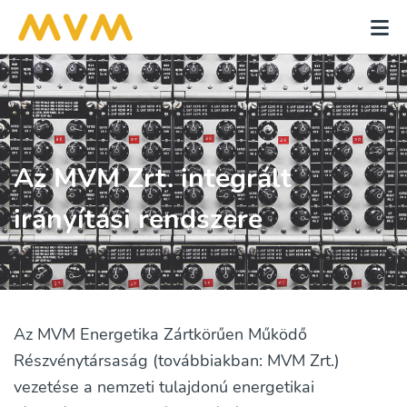
Az MVM Zrt. integrált
irányítási rendszere
Az MVM Energetika Zártkörűen Működő
Részvénytársaság (továbbiakban: MVM Zrt.)
vezetése a nemzeti tulajdonú energetikai